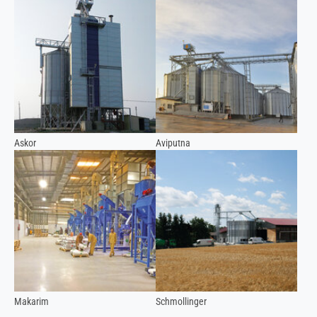
Askor
Aviputna
Makarim
Schmollinger