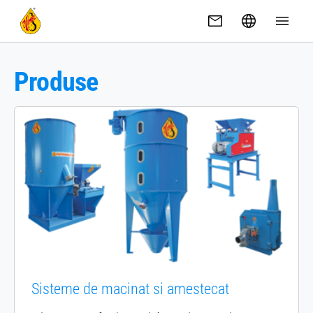
Skip to main content
Produse
Sisteme de macinat si amestecat