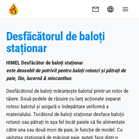
Skip to main content
Desfăcătorul de baloți
staționar
HIMEL Desfăcător de baloți staționar
este deosebit de potrivit pentru baloți rotunzi și pătrați de
paie, fân, lucernă & miscanthus
.
Desfăcătorul de baloți mărunțește balotul printr-un rotor de
tăiere. Două podele de răzuire cu lanț acționate separat
rotesc balotul și asigură o îndepărtare uniformă a
materialului. Tocătorul de baloți staționar desface baloții
rotunzi sau pătrați în așa fel încât paiele să fie alimentate
către una sau două mori de paie, în funcție de model. Cu
unitatea staționară de măcinat paie, puteți face dintr-o