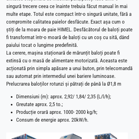
singură trecere ceea ce înainte trebuia făcut manual în mai
multe etape. Totul este compact într-o singură unitate, fără a
compromite calitatea paielor desfăcute. Exact așa cum o
știți de la moara de paie HIMEL. Desfăcătorul de baloți poate
fi transformat într-o moară de baloți cu un coș cu sită, dând
paiului tocat o lungime predefinită.
La cerere, mașina staționară de mărunțit baloți poate fi
extinsă cu o masă de alimentare motorizată. Aceasta este
acționată prin simpla apăsare a unui buton, prin telecomandă
sau automat prin intermediul unei bariere luminoase.
Prelucrarea baloților rotunzi și pătrați de până la Ø1,8 m
Dimensiuni (m): aprox. 2,92/ 1,84/ 2,35 (L/l/h);
Greutate aprox. 2,5 to.;
Producție orară aprox. 1000- 2000 kg/h;
Consum de energie aprox. 20kW/h.